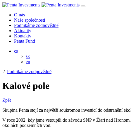
O nás
Naše společnosti
Podnikáme zodpovědně
Aktuality
Kontakty
Penta Fund
cs
sk
en
/
Podnikáme zodpovědně
Kalové pole
Zpět
Skupina Penta stojí za největší soukromou investicí do odstranění e
V roce 2002, kdy jsme vstoupili do závodu SNP v Žiari nad Hronom, js
okolních podzemních vod.