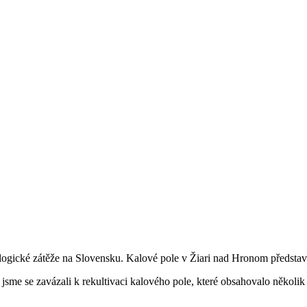
kologické zátěže na Slovensku. Kalové pole v Žiari nad Hronom představ
me se zavázali k rekultivaci kalového pole, které obsahovalo několik m