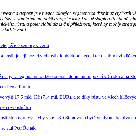
nvestic a depozit je v našich cílových segmentech třikrát až čtyřikrát v
ící fázi se zaměříme na další evropské trhy, kde už skupina Penta půso
ho růstu a potenciální akviziční příležitosti, které by mohly strategick
 v každé zemi.
ele péče o seniory v zemi
 a posiluje její pozici v oblasti dlouhodobé péče, která patří mezi klíč
é etapy: z regionálního developera s dominantní pozicí v Česku a na Slo
hem Penta fondů
ve výši 17,5 mld. Kč (714 mil. EUR), a to díky růstu ve všech klíčový
nemovitostní trh
prostřednictvím výstavby více než 680 nových bytů ve dvou atraktivních
se stal Petr Řehák