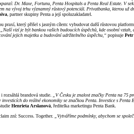
nzí: Dr. Maxe, Fortunu, Penta Hospitals a Penta Real Estate. V sekto
em na vývoj trhu významný růstový potenciál. Privatbanka, kterou už 
iva
, partner skupiny Penta a její spoluzakladatel.
ou praxí, který přišel s jasným cílem: vybudovat další růstovou platf
.
„Naší vizí je být bankou vašich budoucích úspěchů, kde osobní vztah, 
ocování jejich majetku a budování udržitelného úspěchu,“
popisuje
Pet
 i rozsáhlá brandová studie.
„V Česku je znalost značky Penta na 75 pro
 v investicích do reálné ekonomiky se značkou Penta. Investice s Penta 
 studie
Henrieta Arslanová
, ředitelka marketingu Penta Bank.
claim zní: Success. Together.
„Vytváříme podmínky, abychom se společn