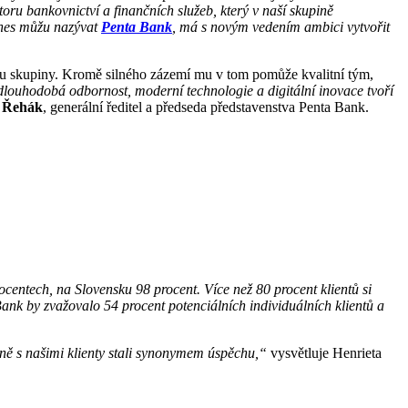
ru bankovnictví a finančních služeb, který v naší skupině
dnes můžu nazývat
Penta Bank
, má s novým vedením ambici vytvořit
ormu skupiny. Kromě silného zázemí mu v tom pomůže kvalitní tým,
dlouhodobá odbornost, moderní technologie a digitální inovace tvoří
r Řehák
, generální ředitel a předseda představenstva Penta Bank.
centech, na Slovensku 98 procent. Více než 80 procent klientů si
Bank by zvažovalo 54 procent potenciálních individuálních klientů a
ě s našimi klienty stali synonymem úspěchu,“
vysvětluje Henrieta