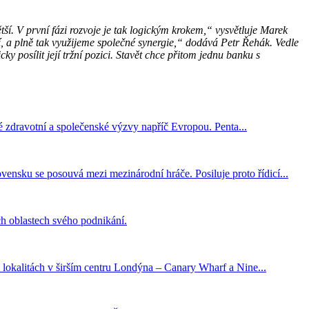
ětší. V první fázi rozvoje je tak logickým krokem,“ vysvětluje Marek
bí, a plně tak využijeme společné synergie,“ dodává Petr Řehák. Vedle
y posílit její tržní pozici. Stavět chce přitom jednu banku s
ové zdravotní a společenské výzvy napříč Evropou. Penta...
vensku se posouvá mezi mezinárodní hráče. Posiluje proto řídicí...
ch oblastech svého podnikání.
 lokalitách v širším centru Londýna – Canary Wharf a Nine...