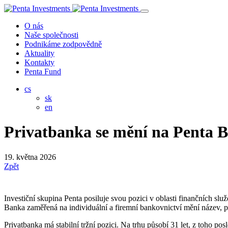
O nás
Naše společnosti
Podnikáme zodpovědně
Aktuality
Kontakty
Penta Fund
cs
sk
en
Privatbanka se mění na Penta 
19. května 2026
Zpět
Investiční skupina Penta posiluje svou pozici v oblasti finančních sl
Banka zaměřená na individuální a firemní bankovnictví mění název, p
Privatbanka má stabilní tržní pozici. Na trhu působí 31 let, z toho po