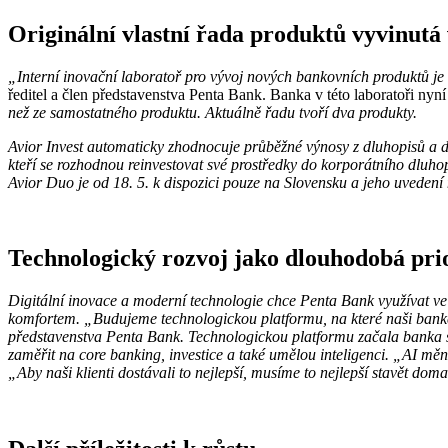
Originální vlastní řada produktů vyvinutá 
„Interní inovační laboratoř pro vývoj nových bankovních produktů je
ředitel a člen představenstva Penta Bank. Banka v této laboratoři ny
než ze samostatného produktu. Aktuálně řadu tvoří dva produkty.
Avior Invest automaticky zhodnocuje průběžné výnosy z dluhopisů a dive
kteří se rozhodnou reinvestovat své prostředky do korporátního dluho
Avior Duo je od 18. 5. k dispozici pouze na Slovensku a jeho uvedení
Technologický rozvoj jako dlouhodobá pri
Digitální inovace a moderní technologie chce Penta Bank využívat ve
komfortem. „Budujeme technologickou platformu, na které naši bankéř
představenstva Penta Bank. Technologickou platformu začala banka sta
zaměřit na core banking, investice a také umělou inteligenci. „AI mění r
„Aby naši klienti dostávali to nejlepší, musíme to nejlepší stavět d