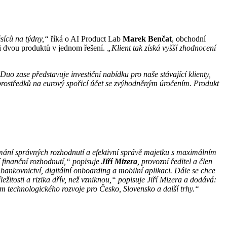
síců na týdny,“
říká o AI Product Lab
Marek Benčat
, obchodní
aci dvou produktů v jednom řešení.
„Klient tak získá vyšší zhodnocení
Duo zase představuje investiční nabídku pro naše stávající klienty,
 prostředků na eurový spořicí účet se zvýhodněným úročením. Produkt
ímání správných rozhodnutí a efektivní správě majetku s maximálním
 finanční rozhodnutí,“ popisuje
Jiří Mizera
, provozní ředitel a člen
bankovnictví, digitální onboarding a mobilní aplikaci. Dále se chce
íležitosti a rizika dřív, než vzniknou,“ popisuje Jiří Mizera a dodává:
em technologického rozvoje pro Česko, Slovensko a další trhy.“