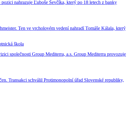
o pozici nahrazuje Ľuboše Ševčíka, který po 18 letech z banky
meister. Ten ve vrcholovém vedení nahradí Tomáše Kálala, který
otnická škola
izici společnosti Group Mediterra, a.s. Group Mediterra provozuje
en. Transakci schválil Protimonopolní úřad Slovenské republiky,