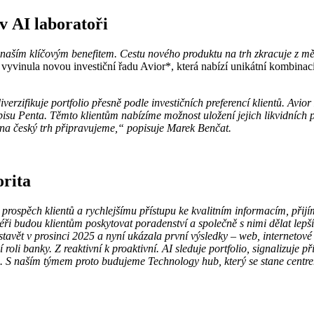
v AI laboratoři
 naším klíčovým benefitem. Cestu nového produktu na trh zkracuje z mě
ní vyvinula novou investiční řadu Avior*, která nabízí unikátní kombin
rzifikuje portfolio přesně podle investičních preferencí klientů. Avior 
pisu Penta. Těmto klientům nabízíme možnost uložení jejich likvidních
 na český trh připravujeme,“ popisuje Marek Benčat.
orita
 prospěch klientů a rychlejšímu přístupu ke kvalitním informacím, přij
i budou klientům poskytovat poradenství a společně s nimi dělat lepší
vět v prosinci 2025 a nyní ukázala první výsledky – web, internetové 
oli banky. Z reaktivní k proaktivní. AI sleduje portfolio, signalizuje př
oma. S naším týmem proto budujeme Technology hub, který se stane centr