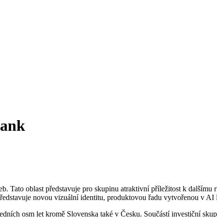
Bank
užeb. Tato oblast představuje pro skupinu atraktivní příležitost k dalš
ředstavuje novou vizuální identitu, produktovou řadu vytvořenou v AI
sledních osm let kromě Slovenska také v Česku. Součástí investiční skup