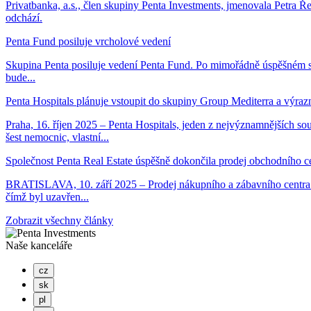
Privatbanka, a.s., člen skupiny Penta Investments, jmenovala Petra Ř
odchází.
Penta Fund posiluje vrcholové vedení
Skupina Penta posiluje vedení Penta Fund. Po mimořádně úspěšném 
bude...
Penta Hospitals plánuje vstoupit do skupiny Group Mediterra a výrazně
Praha, 16. říjen 2025 – Penta Hospitals, jeden z nejvýznamnějších so
šest nemocnic, vlastní...
Společnost Penta Real Estate úspěšně dokončila prodej obchodního ce
BRATISLAVA, 10. září 2025 – Prodej nákupního a zábavního centra Bo
čímž byl uzavřen...
Zobrazit všechny články
Naše kanceláře
cz
sk
pl