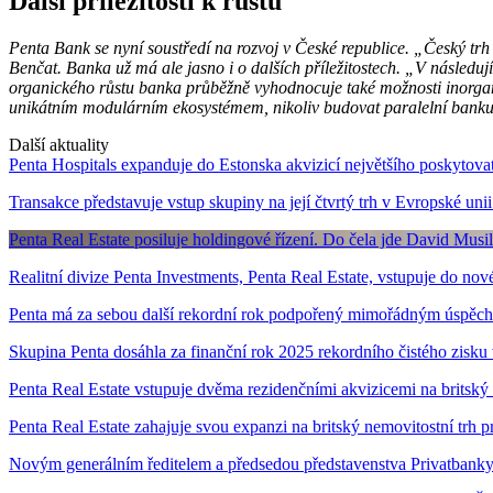
Další příležitosti k růstu
Penta Bank se nyní soustředí na rozvoj v České republice. „Český trh i
Benčat. Banka už má ale jasno i o dalších příležitostech. „V následuj
organického růstu banka průběžně vyhodnocuje také možnosti inorganické
unikátním modulárním ekosystémem, nikoliv budovat paralelní banku
Další aktuality
Penta Hospitals expanduje do Estonska akvizicí největšího poskytovat
Transakce představuje vstup skupiny na její čtvrtý trh v Evropské unii
Penta Real Estate posiluje holdingové řízení. Do čela jde David Musil
Realitní divize Penta Investments, Penta Real Estate, vstupuje do nov
Penta má za sebou další rekordní rok podpořený mimořádným úspěc
Skupina Penta dosáhla za finanční rok 2025 rekordního čistého zisku 
Penta Real Estate vstupuje dvěma rezidenčními akvizicemi na britský 
Penta Real Estate zahajuje svou expanzi na britský nemovitostní trh 
Novým generálním ředitelem a předsedou představenstva Privatbanky 