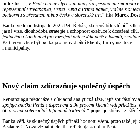
příležitosti.
„V Pentě máme čtyři šampiony s úspěšnou mezinárodní expa
reprezentují Privatbanka, Penta Fund a Prima banka, vidíme s ohled
platformu s přesahem mimo český a slovenský trh,“
říká
Marek Dosp
Banku vede od listopadu 2025 Petr Řehák, zkušený lídr s téměř 30let
jasná vize, dlouhodobá strategie a schopnost exekuce k dosažení cílů
jedinečnou kombinaci pro rozvíjení potenciálu našich klientů, zhodn
Partnerem chce být banka pro individuální klienty, firmy, instituce
i municipality.
Nový claim zdůrazňuje společný úspěch
Rebrandingu předcházela důkladná analytická fáze, jejíž součástí byla
spojuje značku Penta s úspěchem a 90 procent klientů vidí příležitost
60 procent potenciálních firemních klientů,“
popisuje klíčová zjištění
Banka věří, že skutečný úspěch přináší hodnotu všem, proto také její 
Arslanová. Nová vizuální identita reflektuje skupinu Penta.