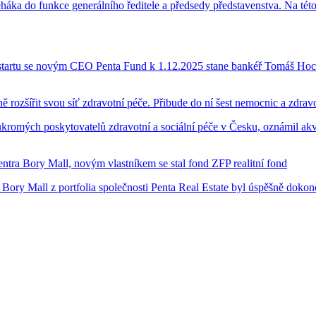
eháka do funkce generálního ředitele a předsedy představenstva. Na tét
startu se novým CEO Penta Fund k 1.12.2025 stane bankéř Tomáš Hoch
 rozšířit svou síť zdravotní péče. Přibude do ní šest nemocnic a zdrav
ukromých poskytovatelů zdravotní a sociální péče v Česku, oznámil akv
ntra Bory Mall, novým vlastníkem se stal fond ZFP realitní fond
ry Mall z portfolia společnosti Penta Real Estate byl úspěšně dokonč