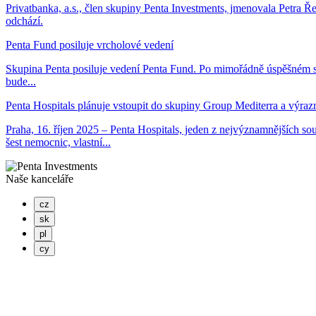
Privatbanka, a.s., člen skupiny Penta Investments, jmenovala Petra Ř
odchází.
Penta Fund posiluje vrcholové vedení
Skupina Penta posiluje vedení Penta Fund. Po mimořádně úspěšném 
bude...
Penta Hospitals plánuje vstoupit do skupiny Group Mediterra a výrazně
Praha, 16. říjen 2025 – Penta Hospitals, jeden z nejvýznamnějších so
šest nemocnic, vlastní...
Naše kanceláře
cz
sk
pl
cy
PENTA INVESTMENTS LIMITED, o.z.
Masaryčka
Na Florenci 2139/2
110 00 Praha 1 – Nové Město