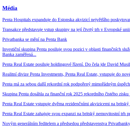
Média
Penta Hospitals expanduje do Estonska akvizicí největšího poskytovat
Transakce představuje vstup skupiny na její čtvrtý trh v Evropské unii
Privatbanka se mění na Penta Bank
Investiční skupina Penta posiluje svou pozici v oblasti finančních sl
Banka zaměřená...
Penta Real Estate posiluje holdingové řízení. Do čela jde David Musil
Realitní divize Penta Investments, Penta Real Estate, vstupuje do nov
Penta má za sebou další rekordní rok podpořený mimořádným úspěc
Skupina Penta dosáhla za finanční rok 2025 rekordního čistého zisku 
Penta Real Estate vstupuje dvěma rezidenčními akvizicemi na britský 
Penta Real Estate zahajuje svou expanzi na britský nemovitostní trh 
Novým generálním ředitelem a předsedou představenstva Privatbanky 