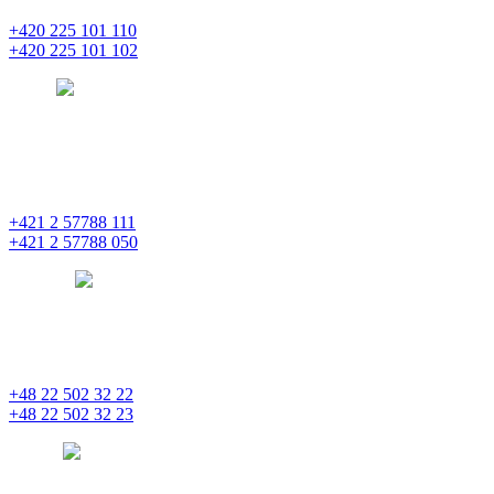
+420 225 101 110
+420 225 101 102
prague
pentainvestments.com
PENTA INVESTMENTS LIMITED o. z.
Digital Park II,
Einsteinova 25
851 01 Bratislava
+421 2 57788 111
+421 2 57788 050
bratislava
pentainvestments.com
PENTA INVESTMENTS LIMITED, oddział w Polsce
Nowogrodzka 21
00-511 Varšava
+48 22 502 32 22
+48 22 502 32 23
warsaw
pentainvestments.com
PENTA INVESTMENTS LIMITED