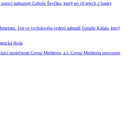
o pozici nahrazuje Ľuboše Ševčíka, který po 18 letech z banky
meister. Ten ve vrcholovém vedení nahradí Tomáše Kálala, který
otnická škola
izici společnosti Group Mediterra, a.s. Group Mediterra provozuje