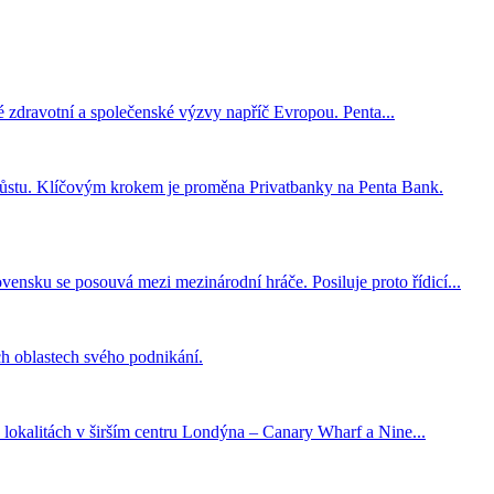
ové zdravotní a společenské výzvy napříč Evropou. Penta...
ímu růstu. Klíčovým krokem je proměna Privatbanky na Penta Bank.
vensku se posouvá mezi mezinárodní hráče. Posiluje proto řídicí...
ch oblastech svého podnikání.
 lokalitách v širším centru Londýna – Canary Wharf a Nine...