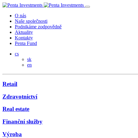
O nás
Naše společnosti
Podnikáme zodpovědně
Aktuality
Kontakty
Penta Fund
cs
sk
en
Retail
Zdravotnictví
Real estate
Finanční služby
Výroba