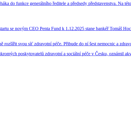
eháka do funkce generálního ředitele a předsedy představenstva. Na tét
startu se novým CEO Penta Fund k 1.12.2025 stane bankéř Tomáš Hoch
 rozšířit svou síť zdravotní péče. Přibude do ní šest nemocnic a zdrav
ukromých poskytovatelů zdravotní a sociální péče v Česku, oznámil akv