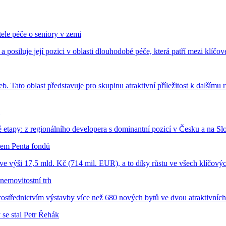
ele péče o seniory v zemi
 a posiluje její pozici v oblasti dlouhodobé péče, která patří mezi klíč
užeb. Tato oblast představuje pro skupinu atraktivní příležitost k dalš
é etapy: z regionálního developera s dominantní pozicí v Česku a na Slo
hem Penta fondů
ve výši 17,5 mld. Kč (714 mil. EUR), a to díky růstu ve všech klíčový
nemovitostní trh
prostřednictvím výstavby více než 680 nových bytů ve dvou atraktivních
se stal Petr Řehák