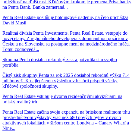
príležitosť na ďalší rast. Kľúčovým krokom je premena Privatbanky
na Penta Bank. Banka zameraná...
Penta Real Estate posilňuje holdingové riadenie, na čelo prichádza
David Musil
Realitná divízia Penta Investments, Penta Real Estate, vstupuje do
novej etapy. Z regionálneho developera s dominantnou pozíciou v
Česku a na Slovensku sa postupne mení na medzinárodného hráča.
Tomu zodpovedá...
Skupina Penta dosiahla rekordný zisk a potvrdila silu svojho
portfólia
Čistý zisk skupiny Penta za rok 2025 dosiahol rekordnú výšku 714
miliónov €. K najlepšiemu výsledku v histórii prispeli všetky
kľúčové spoločnosti skupiny.
Penta Real Estate vstupuje dvoma rezidenčnými akvizíciami na
britský realitný trh
Penta Real Estate začína svoju expanziu na britskom realitnom trhu
prostredníctvom výstavby viac než 680 nových bytov v dvoch
atraktívnych lokalitách v širšom centre Londýna – Canary Wharf a
Nine...