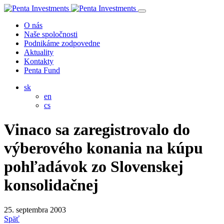
O nás
Naše spoločnosti
Podnikáme zodpovedne
Aktuality
Kontakty
Penta Fund
sk
en
cs
Vinaco sa zaregistrovalo do
výberového konania na kúpu
pohľadávok zo Slovenskej
konsolidačnej
25. septembra 2003
Späť