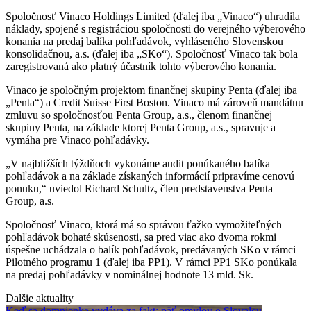
Spoločnosť Vinaco Holdings Limited (ďalej iba „Vinaco“) uhradila
náklady, spojené s registráciou spoločnosti do verejného výberového
konania na predaj balíka pohľadávok, vyhláseného Slovenskou
konsolidačnou, a.s. (ďalej iba „SKo“). Spoločnosť Vinaco tak bola
zaregistrovaná ako platný účastník tohto výberového konania.
Vinaco je spoločným projektom finančnej skupiny Penta (ďalej iba
„Penta“) a Credit Suisse First Boston. Vinaco má zároveň mandátnu
zmluvu so spoločnosťou Penta Group, a.s., členom finančnej
skupiny Penta, na základe ktorej Penta Group, a.s., spravuje a
vymáha pre Vinaco pohľadávky.
„V najbližších týždňoch vykonáme audit ponúkaného balíka
pohľadávok a na základe získaných informácií pripravíme cenovú
ponuku,“ uviedol Richard Schultz, člen predstavenstva Penta
Group, a.s.
Spoločnosť Vinaco, ktorá má so správou ťažko vymožiteľných
pohľadávok bohaté skúsenosti, sa pred viac ako dvoma rokmi
úspešne uchádzala o balík pohľadávok, predávaných SKo v rámci
Pilotného programu 1 (ďalej iba PP1). V rámci PP1 SKo ponúkala
na predaj pohľadávky v nominálnej hodnote 13 mld. Sk.
Dalšie aktuality
Keď sa domnienka vydáva za fakt: päť omylov o Slovalcu