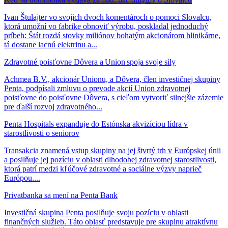
Ivan Štulajter vo svojich dvoch komentároch o pomoci Slovalcu,
ktorá umožní vo fabrike obnoviť výrobu, poskladal jednoduchý
príbeh: Štát rozdá stovky miliónov bohatým akcionárom hlinikárne,
tá dostane lacnú elektrinu a...
Zdravotné poisťovne Dôvera a Union spoja svoje sily
Achmea B.V., akcionár Unionu, a Dôvera, člen investičnej skupiny
Penta, podpísali zmluvu o prevode akcií Union zdravotnej
poisťovne do poisťovne Dôvera, s cieľom vytvoriť silnejšie zázemie
pre ďalší rozvoj zdravotného...
Penta Hospitals expanduje do Estónska akvizíciou lídra v
starostlivosti o seniorov
Transakcia znamená vstup skupiny na jej štvrtý trh v Európskej únii
a posilňuje jej pozíciu v oblasti dlhodobej zdravotnej starostlivosti,
ktorá patrí medzi kľúčové zdravotné a sociálne výzvy naprieč
Európou....
Privatbanka sa mení na Penta Bank
Investičná skupina Penta posilňuje svoju pozíciu v oblasti
finančných služieb. Táto oblasť predstavuje pre skupinu atraktívnu