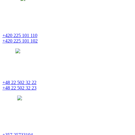
PENTA INVESTMENTS LIMITED, o.z.
Masaryčka
Na Florenci 2139/2
110 00 Praha 1 – Nové Město
+420 225 101 110
+420 225 101 102
prague
pentainvestments.com
PENTA INVESTMENTS LIMITED, oddział w Polsce
Nowogrodzka 21
00-511 Varšava
+48 22 502 32 22
+48 22 502 32 23
warsaw
pentainvestments.com
PENTA INVESTMENTS LIMITED
C&I CENTER, 2nd floor
Agias Fylaxeos & Polygnostou, 212
3082 Limassol
+357 25733104