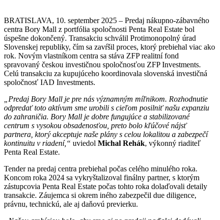
BRATISLAVA, 10. september 2025 – Predaj nákupno-zábavného
centra Bory Mall z portfólia spoločnosti Penta Real Estate bol
úspešne dokončený. Transakciu schválil Protimonopolný úrad
Slovenskej republiky, čím sa zavŕšil proces, ktorý prebiehal viac ako
rok. Novým vlastníkom centra sa stáva ZFP realitní fond
spravovaný českou investičnou spoločnosťou ZFP Investments.
Celú transakciu za kupujúceho koordinovala slovenská investičná
spoločnosť IAD Investments.
„Predaj Bory Mall je pre nás významným míľnikom. Rozhodnutie
odpredať toto aktívum sme urobili s cieľom posilniť našu expanziu
do zahraničia. Bory Mall je dobre fungujúce a stabilizované
centrum s vysokou obsadenosťou, preto bolo kľúčové nájsť
partnera, ktorý akceptuje naše plány s celou lokalitou a zabezpečí
kontinuitu v riadení,“
uviedol
Michal Rehák
, výkonný riaditeľ
Penta Real Estate.
Tender na predaj centra prebiehal počas celého minulého roka.
Koncom roka 2024 sa vykryštalizoval finálny partner, s ktorým
zástupcovia Penta Real Estate počas tohto roka dolaďovali detaily
transakcie. Záujemca si okrem iného zabezpečil due diligence,
právnu, technickú, ale aj daňovú previerku.