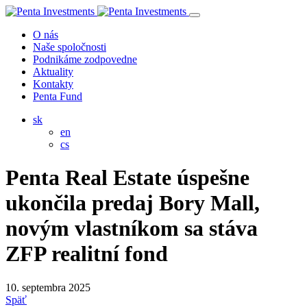
O nás
Naše spoločnosti
Podnikáme zodpovedne
Aktuality
Kontakty
Penta Fund
sk
en
cs
Penta Real Estate úspešne
ukončila predaj Bory Mall,
novým vlastníkom sa stáva
ZFP realitní fond
10. septembra 2025
Späť