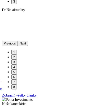
3
Dalšie aktuality
Previous
Next
1
2
,
3
4
5
6
y
7
8
ie
Zobraziť všetky články
Naše kancelárie