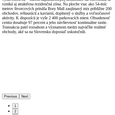
vzniká aj atraktívna rezidenčná zóna. Na ploche viac ako 54-tisíc
metrov štvorcových prináša Bory Mall zaujímavý mix približne 200
obchodov, reštaurácií a kaviarní, doplnený o služby a voľnočasové
aktivity. K dispozícii je vyše 2 400 parkovacích miest. Obsadenosť
centra dosahuje 97 percent a jeho návštevnosť kontinuálne rastie.
Transakcia patrí rozsahom a významom medzi najväčšie realitné
obchody, aké sa na Slovensku doposiaľ uskutočnili.
Previous
Next
1
2