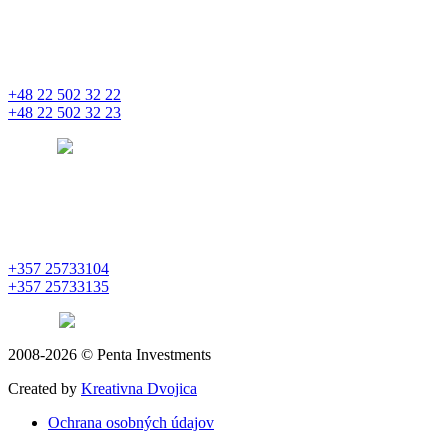
PENTA INVESTMENTS LIMITED, oddział w Polsce
Nowogrodzka 21
00-511 Varšava
+48 22 502 32 22
+48 22 502 32 23
warsaw
pentainvestments.com
PENTA INVESTMENTS LIMITED
C&I CENTER, 2nd floor
Agias Fylaxeos & Polygnostou, 212
3082 Limassol
+357 25733104
+357 25733135
limassol
pentainvestments.com
2008-2026 © Penta Investments
,
Created by
Kreativna Dvojica
Ochrana osobných údajov