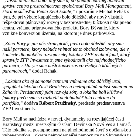
„Našou ambíciou bolo, aby sme aj po predaji naďalej dodávali
správu centra prostredníctvom spoločnosti Bory Mall Management,
ktorá je súčasťou Penta Real Estate,“
upozorňuje Michal Rehák s
tým, že pri výbere kupujúceho bolo dôležité, aby nový vlastník
rešpektoval plánovaný rozvoj v bezprostrednej blízkosti nákupného
centra, vrátane pripravovaného projektu Bory Bývanie, ktorý
vznikne konverziou územia, na ktorom je dnes parkovisko.
„Zóna Bory je pre nás strategická, preto bolo dôležité, aby sme
našli partnera, ktorý nebude vnímať tento obchod izolovane, ale v
kontexte dlhodobého rozvoja celej lokality. ZFP realitní fond, ktorý
spravuje ZFP Investments, sme vyhodnotili ako najvhodnejšieho
partnera, s ktorým sme našli konsenzus vo všetkých kľúčových
parametroch,“
dodal Rehák.
„Lokalitu ako aj samotné centrum vnímame ako dôležitý uzol,
spájajúci niekoľko častí Bratislavy a metropolitnú oblasť smerom na
Záhorie. Predstavený plán rozvoja zóny a lokalita boli kľúčové
faktory prečo sme sa rozhodli nadobudnúť toto centrum do
portfólia,“
dodáva
Róbert Pružinský
, predseda predstavenstva
ZFP Investments.
Bory Mall sa nachádza v novej, dynamicky sa rozvíjajúcej časti
Bratislavy medzi mestskými časťami Devínska Nová Ves a Lamač.
Táto lokalita sa postupne mení na plnohodnotnú štvrť s občianskou
vybavenosťou – okrem najmodernejšej nemocnice na Slovensku tu