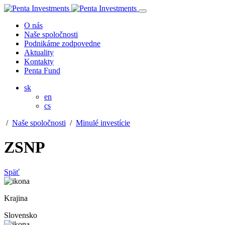
O nás
Naše spoločnosti
Podnikáme zodpovedne
Aktuality
Kontakty
Penta Fund
sk
en
cs
/
Naše spoločnosti
/
Minulé investície
ZSNP
Späť
Krajina
Slovensko