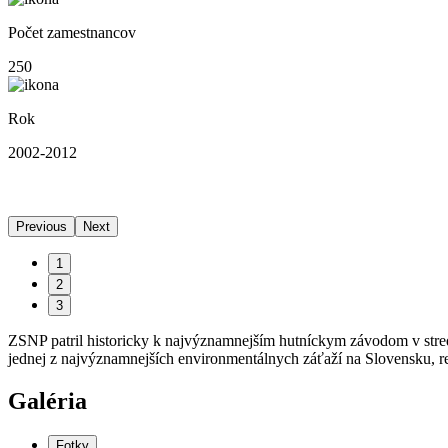
Počet zamestnancov
250
Rok
2002-2012
Previous
Next
1
2
3
ZSNP patril historicky k najvýznamnejším hutníckym závodom v strednej
jednej z najvýznamnejších environmentálnych záťaží na Slovensku, r
Galéria
Fotky